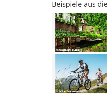
Beispiele aus di
© Kerrick/istock.com
© TVB/A. Schoenherr