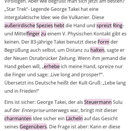
Virologen. Aber wie begrüßt man sich jetzt am besten?
„Star Trek“- Legende George Takei hat eine
intergalaktische Idee: wie die Vulkanier. Diese
außerirdische
Spezies
hebt
die Hand und
spreizt
Ring
-
und Mittel
finger
zu
einem V. Physischen Kontakt gibt es
keinen. Der 83-jährige Takei benutzt diese
Form
der
Begrüßung auch selbst, um Distanz zu
halten
, sagte er
der Neuen Osnabrücker Zeitung. Wenn ihm jemand die
Hand geben will, „
erhebe
ich meine Hand, spreize nur
die Finger und sage: ,Live long and prosper!‘“.
Übersetzt ins Deutsche heißt der Kult-Gruß: „Lebe lang
und in Frieden!“
Eins ist sicher: George Takei, der als
Steuermann
Sulu
auf der
Enterprise
unterwegs war, bringt mit dieser
charmanten
Idee sicher ein
Lächeln
auf das Gesicht
seines
Gegenübers
. Die Frage ist aber: Kann er diese