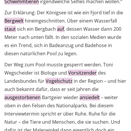
Schwimmtieren
irgendwelche Selfies machen wollen.“
Zur Erklärung: Der Königsee ist wie ein Fjord tief in die
Bergwelt
hineingeschnitten. Über einem Wasserfall
staut
sich ein Bergbach
auf
, dessen Wasser dann 200
Meter nach unten fällt. In den sozialen Medien wurde
es ein Trend, sich in Badeanzug und Badehose in
diesen natürlichen Pool zu legen.
Der Weg zum Pool musste gesperrt werden. Toni
Wegscheider ist Biologe und
Vorsitzender
des
Landesbundes für
Vogelschutz
in der Region – und hier
auch bekannt dafür, dass er seit Jahren die
ausgestorbenen
Bartgeier wieder
ansiedelt
– weiter
oben in den Felsen des Nationalparks. Bei diesem
Interviewtermin spricht er über Ruhe. Ruhe für die
Natur – die Tiere und Menschen, die sie suchen. Und
dafür ist der Malerwinkel dann eigentlich doch ein