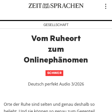
Direkt
..
zum
Inhalt
GESELLSCHAFT
Vom Ruheort
zum
Onlinephänomen
SCHWER
Deutsch perfekt Audio 3/2026
Orte der Ruhe sind selten und genau deshalb so
beliebt. Und sie können so genau zum Gegenteil