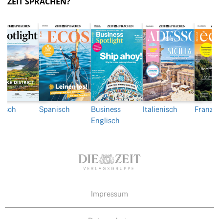
ZEIT SPRACHEN?
lisch
Spanisch
Business
Italienisch
Franzö
Englisch
Impressum